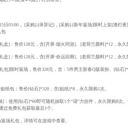
 1月15日05:00， [采购]-[录异记]，[采购]-[新年返场]限时上架[漆
礼包
礼盒]：售价128元，含[开屏·烟火同游]、[老荷兰颜料]*12，永
礼盒]：售价128元，含[开屏·命运回廊]、[老荷兰颜料]*12，永
礼包]限时返场，售价328元，含：5件男主新春Q版装扮、[钻石]*
行贴纸包：售价[钻石]*320，含[贴纸]*8，永久限购1次。
]：使用[钻石]*60即可随机抽取1个“谐”力挂件，永久限购8次。
通过免费礼包获取最后1个。
动返场礼包，详情可在游戏中查看。