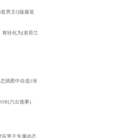
齐5套男主Q版服装
]，将转化为[老荷兰
态插图中自选1张
SSR[六出诡事]、
对应男主专属动态