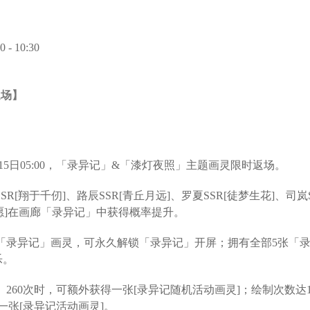
- 10:30
返场】
- 1月15日05:00，「录异记」&「漆灯夜照」主题画灵限时返场。
SR[翔于千仞]、路辰SSR[青丘月远]、罗夏SSR[徒梦生花]、司岚
衔愿]在画廊「录异记」中获得概率提升。
上「录异记」画灵，可永久解锁「录异记」开屏；拥有全部5张「
乐。
0、260次时，可额外获得一张[录异记随机活动画灵]；绘制次数达160
选一张[录异记活动画灵]。