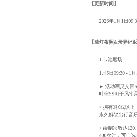
【更新时间】
2026年1月1日09:30 
【漆灯夜照&录异记
1.卡池返场
1月5日09:30 
► 活动画灵艾因S
叶瑄SSR[于风
> 拥有2张或以
永久解锁出行音
> 绘制次数达13
400次时，可自