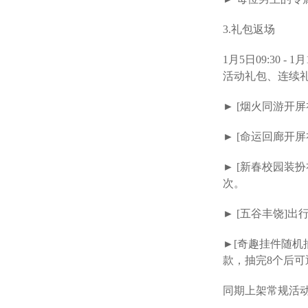
3.礼包返场
1月5日09:30 -
活动礼包、连续
► [烟火同游开屏
► [命运回廊开屏
► [新春校园装扮
次。
► [五谷丰饶]出
►[奇趣挂件随机抽
款，抽完8个后可
同期上架常规活