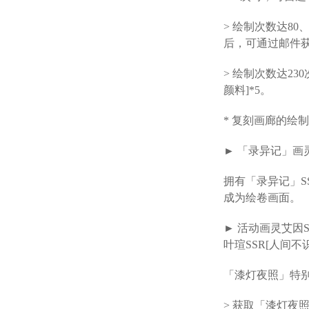
> 绘制次数达80
后，可通过邮件
> 绘制次数达23
颜料]*5。
* 复刻画廊的绘
► 「录异记」画
拥有「录异记」S
成为绘卷画面。
► 活动画灵艾因S
叶瑄SSR[人间
「漆灯夜照」特
> 获取「漆灯夜