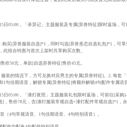
- 1月15日05:00，「录异记」主题服装及专属[异兽特征]限时返场，可
：购买[异兽服装自选]*1，同时勾选[异兽形态自选礼包]*1，可享
次，此组合特惠与首次上架时共享购买次数。
]售价50元，单款[自选异兽特征]售价45元。
记」服装的情况下，方可兑换对应男主的专属[异兽特征]。2. 每套
和1句佳期语音，解锁专属[异兽特征]将额外解锁4句配件专属语
- 1月15日05:00，「漆灯夜照」主题服装礼包限时返场，可前往[采购]
选]，售价78元，含[漆灯服装常规自选+漆灯配件常规自选]*1，
语音（4句常规语音、1句佳期语音、4句特别语音）。
属配件均配备4句配件特别语音。