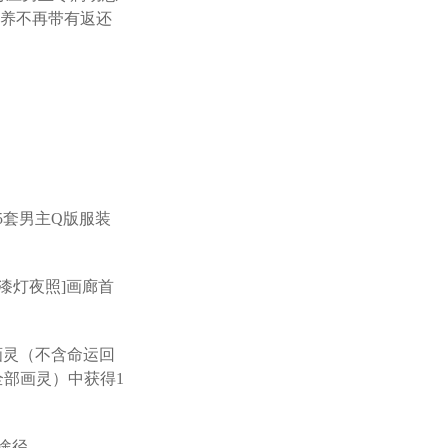
培养不再带有返还
齐5套男主Q版服装
[漆灯夜照]画廊首
动画灵（不含命运回
部画灵）中获得1
途径。