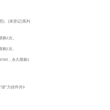
灯夜照]、[录异记]系列
久限购1次。
久限购1次。
6560，永久限购1
“谐”力挂件共9