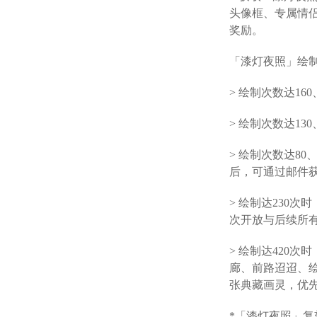
头像框、专属情
奖励。
「漆灯夜照」绘
> 绘制次数达16
> 绘制次数达13
> 绘制次数达80
后，可通过邮件
> 绘制达230次
次开放与后续所
> 绘制达420
廊、前路迢迢、
张典藏画灵，优
*「漆灯夜照」