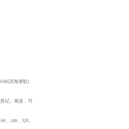
SSR[溟海潜歌]、
录异记」画灵，可
、240、320、