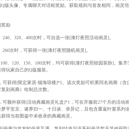
侣Q版头像、专属聊天对话框奖励。获取规则与首发相同，画灵
制奖励
0、240、320、400次时，可自选一张[漆灯夜照活动画灵]。
0、260次时，可获得一张[漆灯夜照随机画灵]。
、100、120、150、180次时，均可获得[漆灯夜照校园装扮]。集
获得玩家自己的Q版服装。
时，可获得[限定家居·烟海琼楼]*1。该次奖励可积累同名画廊（含
有复刻画廊）绘制总次数。
次时，可额外获得[活动典藏画灵礼盒]*1，可在开服前27个月的活
绘梦平安京、诸界归一、十日谈、录异记，且包含重返叶塞系列全
先获得当前图鉴中未收录的典藏画灵。
复刻画廊与首发时保底互通，复刻结束后该系列画灵暂无其他获取