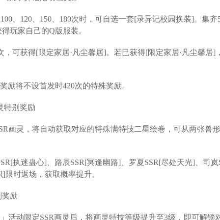
、100、120、150、180次时，可自选一套[录异记校园换装]。集
获得玩家自己的Q版服装。
0次，可获得[限定家居·凡尘馨居]。若已获得[限定家居·凡尘馨居
制奖励将不设首发时420次的特殊奖励。
灵特别奖励
SR画灵，将自动获取对应的特殊满特技二星绘卷，可从两张兽形
SR[执迷蛊心]、路辰SSR[冥逢幽路]、罗夏SSR[尽处天光]、司岚
不识]限时返场，获取概率提升。
别奖励
照」活动限定SSR画灵后，将画灵特技等级提升至3级，即可解锁