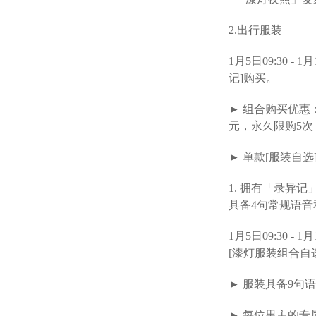
2.出行服装
1月5日09:30 
记]购买。
► 组合购买优惠
元，永久限购5
► 单款[服装自选
1. 拥有「录异
具备4句常规语音
1月5日09:30 
[漆灯服装组合自
► 服装具备9句
► 每位男主的专