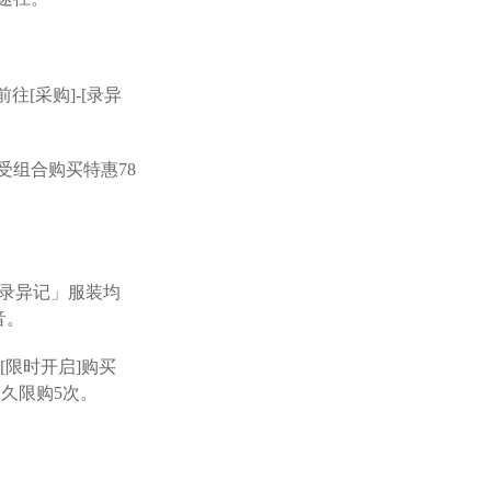
前往[采购]-[录异
受组合购买特惠78
「录异记」服装均
音。
-[限时开启]购买
永久限购5次。