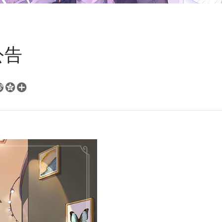
公告


